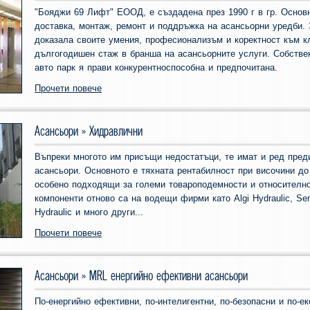
"Бояджи 69 Лифт" ЕООД, е създадена през 1990 г в гр. Основн
доставка, монтаж, ремонт и поддръжка на асансьорни уредби. 
доказала своите умения, професионализъм и коректност към к
дългогодишен стаж в бранша на асансьорните услуги. Собстве
авто парк я прави конкурентноспособна и предпочитана.
Прочети повече
Асансьори » Хидравлични
Въпреки многото им присъщи недостатъци, те имат и ред пред
асансьори. Основното е тяхната рентабилност при височини до
особено подходящи за големи товароподемности и относително
компоненти отново са на водещи фирми като Algi Hydraulic, Sema
Hydraulic и много други...
Прочети повече
Асансьори » MRL енергийно ефективни асансьори
По-енергийно ефективни, по-интелигентни, по-безопасни и по-е