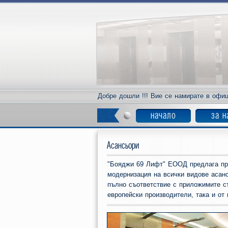
Добре дошли !!! Вие се намирате в офиц
начало
за н
Асансьори
"Бояджи 69 Лифт" ЕООД предлага прое
модернизация на всички видове асанс
пълно съответствие с приложимите с
европейски производители, така и от