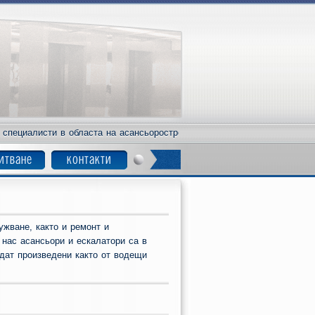
пециалисти в областа на асансьоростроенето, поддръжката и сервиза. 
итване
контакти
ужване, както и ремонт и
 нас асансьори и ескалатори са в
дат произведени както от водещи