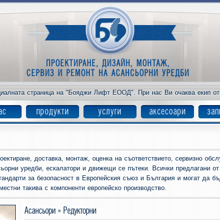
ПРОЕКТИРАНЕ, ДИЗАЙН, МОНТАЖ,
СЕРВИЗ И РЕМОНТ НА АСАНСЬОРНИ УРЕДБИ
иалната страница на "Бояджи Лифт ЕООД". При нас Ви очаква екип от с
ас
продукти
услуги
аксесоари
зап
ктиране, доставка, монтаж, оценка на съответствието, сервизно обсл
ьорни уредби, ескалатори и движещи се пътеки. Всички предлагани от
тандарти за безопасност в Европейския съюз и България и могат да бъ
 местни такива с компоненти европейско производство.
Асансьори » Редукторни