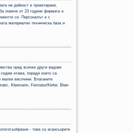
ата ни дейност е проектиране,
За повече от 23 години фирмата е
лиентте си. Персоналът е с
ната материално техническа база и
имства пред всички други видове
 седем етажа, поради което са
 малки височини. Влаганите
tic, Kleemann, Fermator/Klefer, Blain
кологосъобразни - това са асансьорите